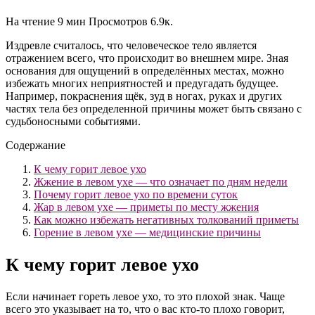
На чтение
9 мин
Просмотров
6.9к.
Издревле считалось, что человеческое тело является
отражением всего, что происходит во внешнем мире. Зная
основания для ощущений в определённых местах, можно
избежать многих неприятностей и предугадать будущее.
Например, покраснения щёк, зуд в ногах, руках и других
частях тела без определенной причины может быть связано с
судьбоносными событиями.
Содержание
К чему горит левое ухо
Жжение в левом ухе — что означает по дням недели
Почему горит левое ухо по времени суток
Жар в левом ухе — приметы по месту жжения
Как можно избежать негативных толкований приметы
Горение в левом ухе — медицинские причины
К чему горит левое ухо
Если начинает гореть левое ухо, то это плохой знак. Чаще
всего это указывает на то, что о вас кто-то плохо говорит,