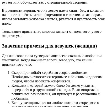
ругает или обсуждает вас с отрицательной стороны.
В древности верили, что на левом плече сидит бес, и когда он
начинает нашёптывать информацию о сплетнях и заговорах,
чтобы заставить человека злиться, ругаться и чувствовать себя
плохо.
Толкование приметы во многом зависит от пола того, у кого
«горит» ухо.
Значение приметы для девушек (женщин)
Для женского пола суеверия чаще всего связаны с любовной
тематикой. Когда начинает гореть левое ухо, это явный
признак того, что:
Скоро произойдёт серьёзная ссора с любимым.
Необходимо относиться терпимее к близким и дорогим
людям, чтобы избежать конфликтов.
Конфликт, который можно было бы легко уладить,
перерастёт в разрушающий скандал. Если вовремя не
решить все разногласия, он приведёт к расставанию с
любимым.
Если у женщины нет возлюбленного, то скорее всего
она его в скором времени встретит, однако эти