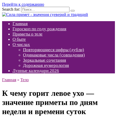
Перейти к содержанию
Search for:
Главная
Гороскоп по году рождения
Приметы о теле
О быте
О числах
Повторяющиеся цифры (дубли)
Одинаковые числа (совпадения)
Зеркальные сочетания
Дорожная нумерология
Лунные календари 2026
Главная
»
Тело
К чему горит левое ухо —
значение приметы по дням
недели и времени суток