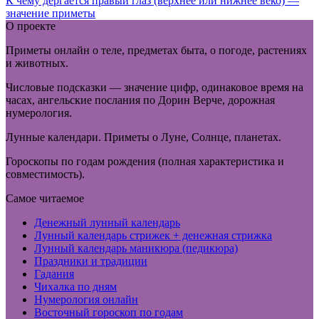
К чему дергается правый глаз (верхнее или нижнее веко) —
значение приметы
О проекте
Приметы онлайн о теле, предметах быта, о погоде, растениях
и животных.
Числовые подсказки — значение цифр, одинаковое время на
часах, ангельские послания по Дорин Верче, дорожная
нумерология.
Лунные календари. Приметы о Луне, Солнце, планетах.
Гороскопы по годам рождения (полная характеристика и
совместимость).
Самое читаемое
Денежный лунный календарь
Лунный календарь стрижек + денежная стрижка
Лунный календарь маникюра (педикюра)
Праздники и традиции
Гадания
Чихалка по дням
Нумерология онлайн
Восточный гороскоп по годам