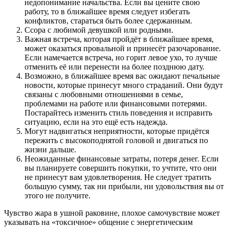
недопонимание начальства. Если вы цените свою
работу, то в ближайшее время следует избегать
конфликтов, стараться быть более сдержанным.
Ссора с любимой девушкой или родными.
Важная встреча, которая пройдёт в ближайшее время,
может оказаться провальной и принесёт разочарование.
Если намечается встреча, но горит левое ухо, то лучше
отменить её или перенести на более позднюю дату.
Возможно, в ближайшее время вас ожидают печальные
новости, которые принесут много страданий. Они будут
связаны с любовными отношениями в семье,
проблемами на работе или финансовыми потерями.
Постарайтесь изменить стиль поведения и исправить
ситуацию, если на это ещё есть надежда.
Могут надвигаться неприятности, которые придётся
пережить с высокоподнятой головой и двигаться по
жизни дальше.
Неожиданные финансовые затраты, потеря денег. Если
вы планируете совершить покупки, то учтите, что они
не принесут вам удовлетворения. Не следует тратить
большую сумму, так ни прибыли, ни удовольствия вы от
этого не получите.
Чувство жара в ушной раковине, плохое самочувствие может
указывать на «токсичное» общение с энергетическим