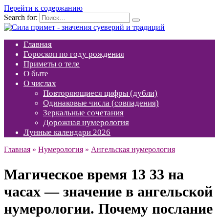
Перейти к содержанию
Search for:
Главная
Гороскоп по году рождения
Приметы о теле
О быте
О числах
Повторяющиеся цифры (дубли)
Одинаковые числа (совпадения)
Зеркальные сочетания
Дорожная нумерология
Лунные календари 2026
Главная
»
Нумерология
»
Ангельская нумерология
Магическое время 13 33 на
часах — значение в ангельской
нумерологии. Почему послание