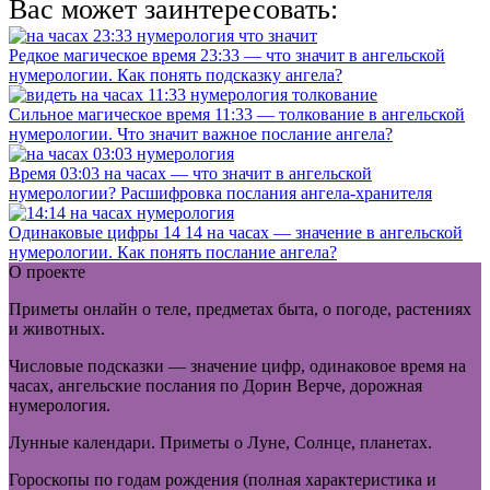
Вас может заинтересовать:
Редкое магическое время 23:33 — что значит в ангельской
нумерологии. Как понять подсказку ангела?
Сильное магическое время 11:33 — толкование в ангельской
нумерологии. Что значит важное послание ангела?
Время 03:03 на часах — что значит в ангельской
нумерологии? Расшифровка послания ангела-хранителя
Одинаковые цифры 14 14 на часах — значение в ангельской
нумерологии. Как понять послание ангела?
О проекте
Приметы онлайн о теле, предметах быта, о погоде, растениях
и животных.
Числовые подсказки — значение цифр, одинаковое время на
часах, ангельские послания по Дорин Верче, дорожная
нумерология.
Лунные календари. Приметы о Луне, Солнце, планетах.
Гороскопы по годам рождения (полная характеристика и