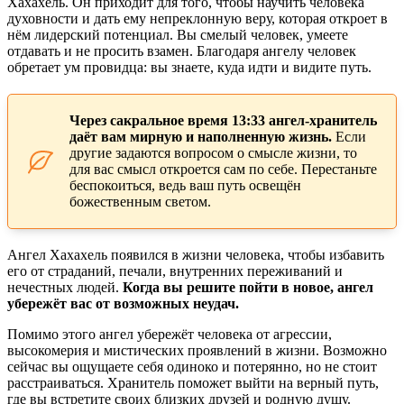
Хахахель. Он приходит для того, чтобы научить человека
духовности и дать ему непреклонную веру, которая откроет в
нём лидерский потенциал. Вы смелый человек, умеете
отдавать и не просить взамен. Благодаря ангелу человек
обретает ум провидца: вы знаете, куда идти и видите путь.
Через сакральное время 13:33 ангел-хранитель
даёт вам мирную и наполненную жизнь.
Если
другие задаются вопросом о смысле жизни, то
для вас смысл откроется сам по себе. Перестаньте
беспокоиться, ведь ваш путь освещён
божественным светом.
Ангел Хахахель появился в жизни человека, чтобы избавить
его от страданий, печали, внутренних переживаний и
нечестных людей.
Когда вы решите пойти в новое, ангел
убережёт вас от возможных неудач.
Помимо этого ангел убережёт человека от агрессии,
высокомерия и мистических проявлений в жизни. Возможно
сейчас вы ощущаете себя одиноко и потерянно, но не стоит
расстраиваться. Хранитель поможет выйти на верный путь,
где вы встретите своих близких друзей и родную душу.