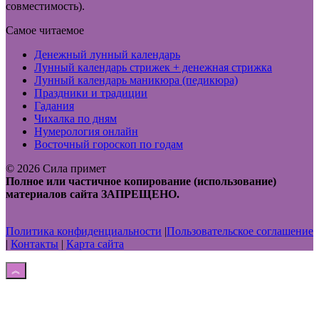
совместимость).
Самое читаемое
Денежный лунный календарь
Лунный календарь стрижек + денежная стрижка
Лунный календарь маникюра (педикюра)
Праздники и традиции
Гадания
Чихалка по дням
Нумерология онлайн
Восточный гороскоп по годам
© 2026 Сила примет
Полное или частичное копирование (использование)
материалов сайта ЗАПРЕЩЕНО.
Политика конфиденциальности
|
Пользовательское соглашение
|
Контакты
|
Карта сайта